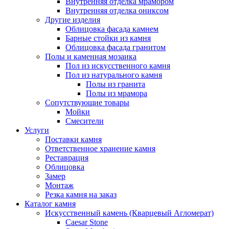
Внутренняя отделка мрамором
Внутренняя отделка ониксом
Другие изделия
Облицовка фасада камнем
Барные стойки из камня
Облицовка фасада гранитом
Полы и каменная мозаика
Пол из искусственного камня
Пол из натурального камня
Полы из гранита
Полы из мрамора
Сопутствующие товары
Мойки
Смесители
Услуги
Поставки камня
Ответственное хранение камня
Реставрация
Облицовка
Замер
Монтаж
Резка камня на заказ
Каталог камня
Искусственный камень (Кварцевый Агломерат)
Caesar Stone