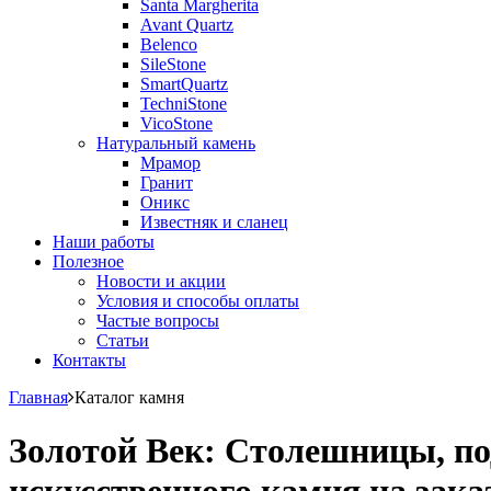
Santa Margherita
Avant Quartz
Belenco
SileStone
SmartQuartz
TechniStone
VicoStone
Натуральный камень
Мрамор
Гранит
Оникс
Известняк и сланец
Наши работы
Полезное
Новости и акции
Условия и способы оплаты
Частые вопросы
Статьи
Контакты
Главная
Каталог камня
Золотой Век: Столешницы, по