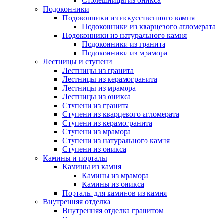
Столешницы из оникса
Подоконники
Подоконники из искусственного камня
Подоконники из кварцевого агломерата
Подоконники из натурального камня
Подоконники из гранита
Подоконники из мрамора
Лестницы и ступени
Лестницы из гранита
Лестницы из керамогранита
Лестницы из мрамора
Лестницы из оникса
Ступени из гранита
Ступени из кварцевого агломерата
Ступени из керамогранита
Ступени из мрамора
Ступени из натурального камня
Ступени из оникса
Камины и порталы
Камины из камня
Камины из мрамора
Камины из оникса
Порталы для каминов из камня
Внутренняя отделка
Внутренняя отделка гранитом