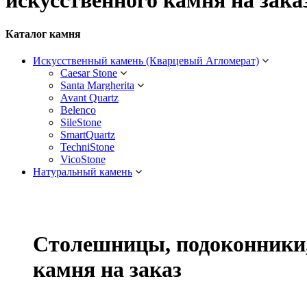
искусственного камня на зака
Каталог камня
Искусственный камень (Кварцевый Агломерат)
Caesar Stone
Santa Margherita
Avant Quartz
Belenco
SileStone
SmartQuartz
TechniStone
VicoStone
Натуральный камень
Столешницы, подоконники,
камня на заказ