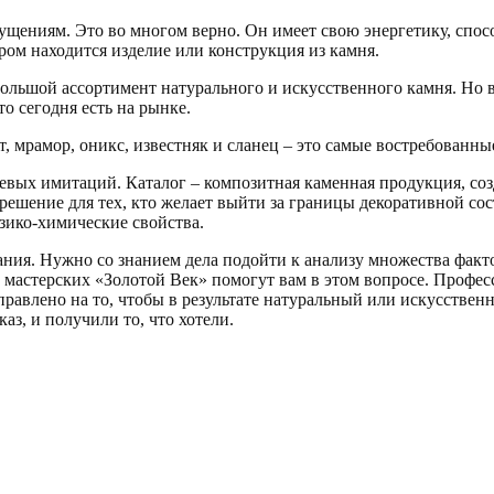
щениям. Это во многом верно. Он имеет свою энергетику, спосо
ором находится изделие или конструкция из камня.
льшой ассортимент натурального и искусственного камня. Но в
о сегодня есть на рынке.
, мрамор, оникс, известняк и сланец – это самые востребованны
евых имитаций. Каталог – композитная каменная продукция, соз
решение для тех, кто желает выйти за границы декоративной со
зико-химические свойства.
ния. Нужно со знанием дела подойти к анализу множества фактор
мастерских «Золотой Век» помогут вам в этом вопросе. Профес
аправлено на то, чтобы в результате натуральный или искусстве
каз, и получили то, что хотели.