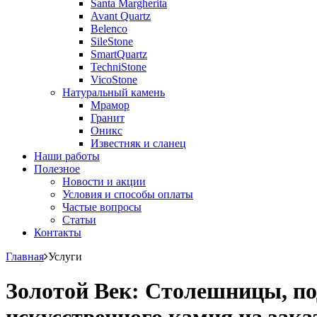
Santa Margherita
Avant Quartz
Belenco
SileStone
SmartQuartz
TechniStone
VicoStone
Натуральный камень
Мрамор
Гранит
Оникс
Известняк и сланец
Наши работы
Полезное
Новости и акции
Условия и способы оплаты
Частые вопросы
Статьи
Контакты
Главная
Услуги
Золотой Век: Столешницы, по