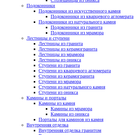
Столешницы из оникса
Подоконники
Подоконники из искусственного камня
Подоконники из кварцевого агломерата
Подоконники из натурального камня
Подоконники из гранита
Подоконники из мрамора
Лестницы и ступени
Лестницы из гранита
Лестницы из керамогранита
Лестницы из мрамора
Лестницы из оникса
Ступени из гранита
Ступени из кварцевого агломерата
Ступени из керамогранита
Ступени из мрамора
Ступени из натурального камня
Ступени из оникса
Камины и порталы
Камины из камня
Камины из мрамора
Камины из оникса
Порталы для каминов из камня
Внутренняя отделка
Внутренняя отделка гранитом