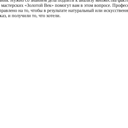
ния. Нужно со знанием дела подойти к анализу множества фактор
мастерских «Золотой Век» помогут вам в этом вопросе. Профес
аправлено на то, чтобы в результате натуральный или искусстве
каз, и получили то, что хотели.