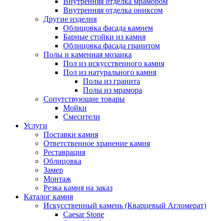
Внутренняя отделка мрамором
Внутренняя отделка ониксом
Другие изделия
Облицовка фасада камнем
Барные стойки из камня
Облицовка фасада гранитом
Полы и каменная мозаика
Пол из искусственного камня
Пол из натурального камня
Полы из гранита
Полы из мрамора
Сопутствующие товары
Мойки
Смесители
Услуги
Поставки камня
Ответственное хранение камня
Реставрация
Облицовка
Замер
Монтаж
Резка камня на заказ
Каталог камня
Искусственный камень (Кварцевый Агломерат)
Caesar Stone