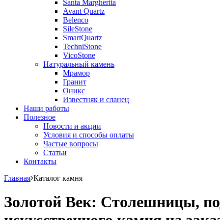
Santa Margherita
Avant Quartz
Belenco
SileStone
SmartQuartz
TechniStone
VicoStone
Натуральный камень
Мрамор
Гранит
Оникс
Известняк и сланец
Наши работы
Полезное
Новости и акции
Условия и способы оплаты
Частые вопросы
Статьи
Контакты
Главная
Каталог камня
Золотой Век: Столешницы, по