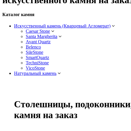
искусственного камня на зака
Каталог камня
Искусственный камень (Кварцевый Агломерат)
Caesar Stone
Santa Margherita
Avant Quartz
Belenco
SileStone
SmartQuartz
TechniStone
VicoStone
Натуральный камень
Столешницы, подоконники,
камня на заказ