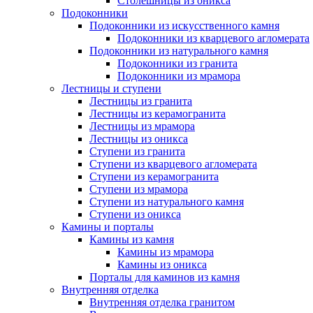
Столешницы из оникса
Подоконники
Подоконники из искусственного камня
Подоконники из кварцевого агломерата
Подоконники из натурального камня
Подоконники из гранита
Подоконники из мрамора
Лестницы и ступени
Лестницы из гранита
Лестницы из керамогранита
Лестницы из мрамора
Лестницы из оникса
Ступени из гранита
Ступени из кварцевого агломерата
Ступени из керамогранита
Ступени из мрамора
Ступени из натурального камня
Ступени из оникса
Камины и порталы
Камины из камня
Камины из мрамора
Камины из оникса
Порталы для каминов из камня
Внутренняя отделка
Внутренняя отделка гранитом