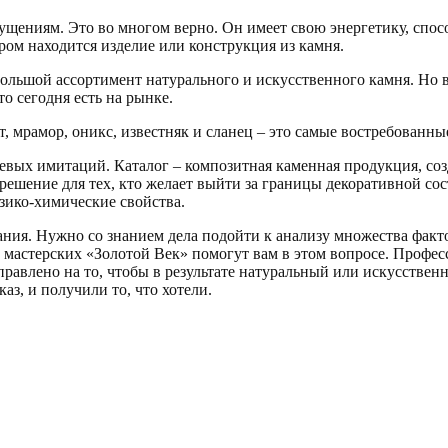
щениям. Это во многом верно. Он имеет свою энергетику, спосо
ором находится изделие или конструкция из камня.
льшой ассортимент натурального и искусственного камня. Но в
о сегодня есть на рынке.
, мрамор, оникс, известняк и сланец – это самые востребованны
евых имитаций. Каталог – композитная каменная продукция, соз
решение для тех, кто желает выйти за границы декоративной со
зико-химические свойства.
ния. Нужно со знанием дела подойти к анализу множества фактор
мастерских «Золотой Век» помогут вам в этом вопросе. Профес
аправлено на то, чтобы в результате натуральный или искусстве
каз, и получили то, что хотели.