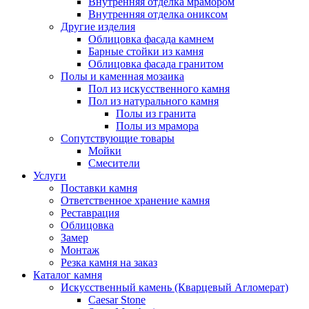
Внутренняя отделка мрамором
Внутренняя отделка ониксом
Другие изделия
Облицовка фасада камнем
Барные стойки из камня
Облицовка фасада гранитом
Полы и каменная мозаика
Пол из искусственного камня
Пол из натурального камня
Полы из гранита
Полы из мрамора
Сопутствующие товары
Мойки
Смесители
Услуги
Поставки камня
Ответственное хранение камня
Реставрация
Облицовка
Замер
Монтаж
Резка камня на заказ
Каталог камня
Искусственный камень (Кварцевый Агломерат)
Caesar Stone