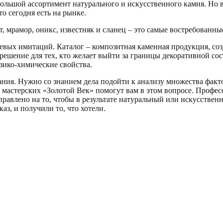
льшой ассортимент натурального и искусственного камня. Но в
о сегодня есть на рынке.
, мрамор, оникс, известняк и сланец – это самые востребованны
евых имитаций. Каталог – композитная каменная продукция, соз
решение для тех, кто желает выйти за границы декоративной со
зико-химические свойства.
ния. Нужно со знанием дела подойти к анализу множества фактор
мастерских «Золотой Век» помогут вам в этом вопросе. Профес
аправлено на то, чтобы в результате натуральный или искусстве
каз, и получили то, что хотели.