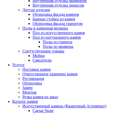
Внутренняя отделка мрамором
Внутренняя отделка ониксом
Другие изделия
Облицовка фасада камнем
Барные стойки из камня
Облицовка фасада гранитом
Полы и каменная мозаика
Пол из искусственного камня
Пол из натурального камня
Полы из гранита
Полы из мрамора
Сопутствующие товары
Мойки
Смесители
Услуги
Поставки камня
Ответственное хранение камня
Реставрация
Облицовка
Замер
Монтаж
Резка камня на заказ
Каталог камня
Искусственный камень (Кварцевый Агломерат)
Caesar Stone