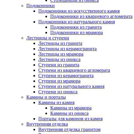
Столешницы из оникса
Подоконники
Подоконники из искусственного камня
Подоконники из кварцевого агломерата
Подоконники из натурального камня
Подоконники из гранита
Подоконники из мрамора
Лестницы и ступени
Лестницы из гранита
Лестницы из керамогранита
Лестницы из мрамора
Лестницы из оникса
Ступени из гранита
Ступени из кварцевого агломерата
Ступени из керамогранита
Ступени из мрамора
Ступени из натурального камня
Ступени из оникса
Камины и порталы
Камины из камня
Камины из мрамора
Камины из оникса
Порталы для каминов из камня
Внутренняя отделка
Внутренняя отделка гранитом