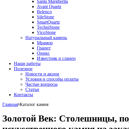
Santa Margherita
Avant Quartz
Belenco
SileStone
SmartQuartz
TechniStone
VicoStone
Натуральный камень
Мрамор
Гранит
Оникс
Известняк и сланец
Наши работы
Полезное
Новости и акции
Условия и способы оплаты
Частые вопросы
Статьи
Контакты
Главная
Каталог камня
Золотой Век: Столешницы, по