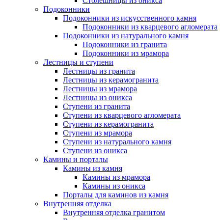
Столешницы из оникса
Подоконники
Подоконники из искусственного камня
Подоконники из кварцевого агломерата
Подоконники из натурального камня
Подоконники из гранита
Подоконники из мрамора
Лестницы и ступени
Лестницы из гранита
Лестницы из керамогранита
Лестницы из мрамора
Лестницы из оникса
Ступени из гранита
Ступени из кварцевого агломерата
Ступени из керамогранита
Ступени из мрамора
Ступени из натурального камня
Ступени из оникса
Камины и порталы
Камины из камня
Камины из мрамора
Камины из оникса
Порталы для каминов из камня
Внутренняя отделка
Внутренняя отделка гранитом