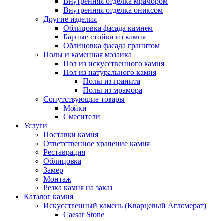
Внутренняя отделка мрамором
Внутренняя отделка ониксом
Другие изделия
Облицовка фасада камнем
Барные стойки из камня
Облицовка фасада гранитом
Полы и каменная мозаика
Пол из искусственного камня
Пол из натурального камня
Полы из гранита
Полы из мрамора
Сопутствующие товары
Мойки
Смесители
Услуги
Поставки камня
Ответственное хранение камня
Реставрация
Облицовка
Замер
Монтаж
Резка камня на заказ
Каталог камня
Искусственный камень (Кварцевый Агломерат)
Caesar Stone