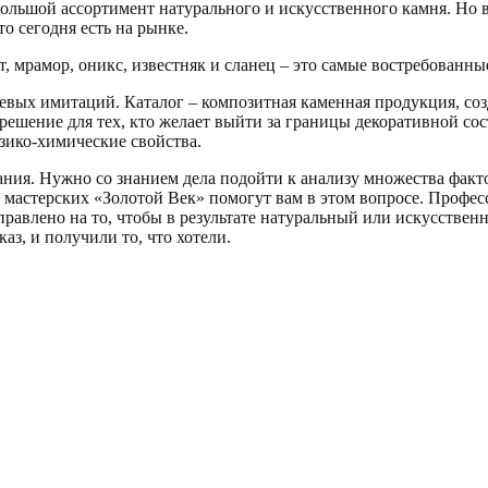
льшой ассортимент натурального и искусственного камня. Но в
о сегодня есть на рынке.
, мрамор, оникс, известняк и сланец – это самые востребованны
евых имитаций. Каталог – композитная каменная продукция, соз
решение для тех, кто желает выйти за границы декоративной со
зико-химические свойства.
ния. Нужно со знанием дела подойти к анализу множества фактор
мастерских «Золотой Век» помогут вам в этом вопросе. Профес
аправлено на то, чтобы в результате натуральный или искусстве
каз, и получили то, что хотели.