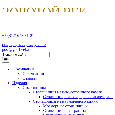
+7 (812) 643-31-21
СПб, Заусадебная улица, дом 13 А
post@gold-vek.ru
О компании
О компании
Отзывы
Изделия
Столешницы
Столешницы из искусственного камня
Столешницы из кварцевого агломерата
Столешницы из натурального камня
Мраморные столешницы
Столешницы из гранита