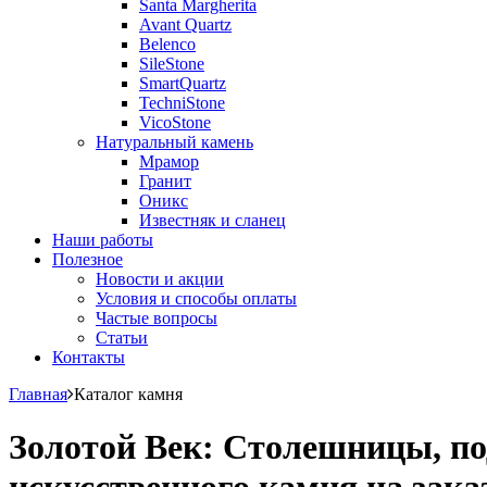
Santa Margherita
Avant Quartz
Belenco
SileStone
SmartQuartz
TechniStone
VicoStone
Натуральный камень
Мрамор
Гранит
Оникс
Известняк и сланец
Наши работы
Полезное
Новости и акции
Условия и способы оплаты
Частые вопросы
Статьи
Контакты
Главная
Каталог камня
Золотой Век: Столешницы, по